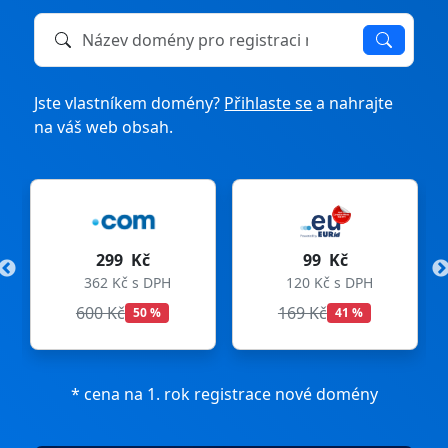
Název domény k registraci nebo převodu
Jste vlastníkem domény?
Přihlaste se
a nahrajte
na váš web obsah.
99 Kč
275 Kč
DPH
120 Kč s DPH
333 Kč s DPH
169 Kč
299 Kč
%
41 %
8 %
* cena na 1. rok registrace nové domény