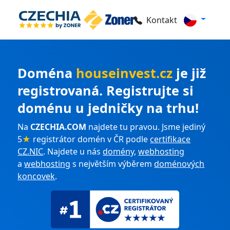
Kontakt
Doména
houseinvest.cz
je již
registrovaná. Registrujte si
doménu u jedničky na trhu!
Na
CZECHIA.COM
najdete tu pravou. Jsme jediný
5
★
registrátor domén v ČR podle
certifikace
CZ.NIC
. Najdete u nás
domény
,
webhosting
a
webhosting
s největším výběrem
doménových
koncovek
.